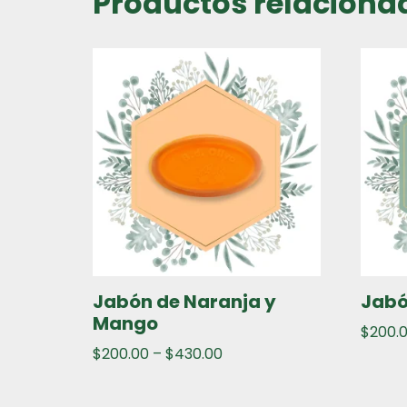
Productos relaciona
Jabón de Naranja y
Jabó
Mango
$
200.
$
200.00
–
$
430.00