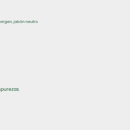
 virgen
,
jabón neutro
mpurezas.