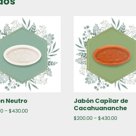
dos
n Neutro
Jabón Capilar de
Cacahuananche
00
–
$
430.00
$
200.00
–
$
430.00