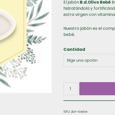
El jabón
B.d.Olivo Bebé
li
hidratándola y fortificánd
extra virgen con vitaminas 
Nuestro jabón es el comp
bebé.
Cantidad
SKU:
jbn-bebe