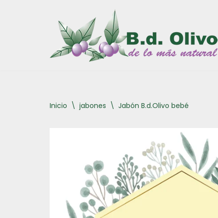
Saltar
al
contenido
Inicio
\
jabones
\
Jabón B.d.Olivo bebé