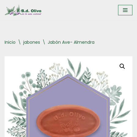
Saltar
al
contenido
Inicio
\
jabones
\
Jabón Ave- Almendra