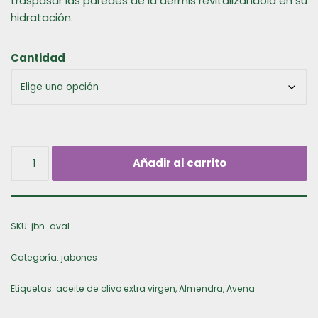
traspasar las paredes de la dermis revitalizándola en su
hidratación.
Cantidad
Añadir al carrito
SKU:
jbn-aval
Categoría:
jabones
Etiquetas:
aceite de olivo extra virgen
,
Almendra
,
Avena