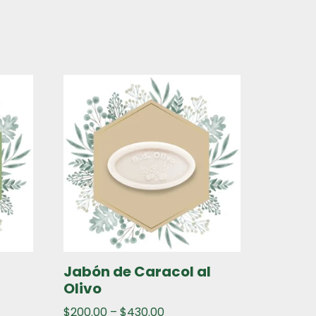
Jabón de Caracol al
Olivo
$
200.00
–
$
430.00