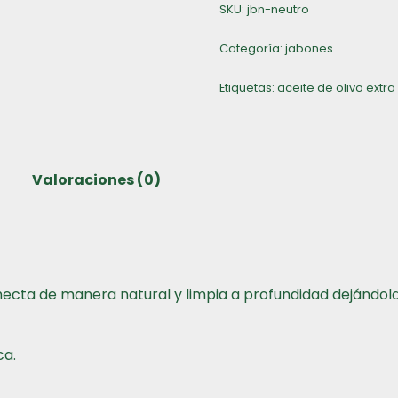
SKU:
jbn-neutro
Categoría:
jabones
Etiquetas:
aceite de olivo extra
Valoraciones (0)
umecta de manera natural y limpia a profundidad dejándola
ca.