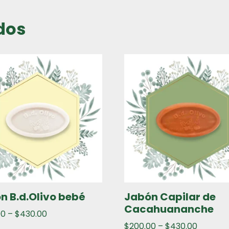
dos
n B.d.Olivo bebé
Jabón Capilar de
Cacahuananche
00
–
$
430.00
$
200.00
–
$
430.00