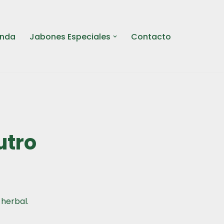
enda
Jabones Especiales
Contacto
utro
herbal.