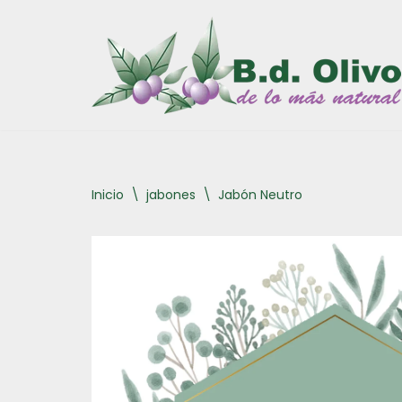
Saltar
al
contenido
Inicio
\
jabones
\
Jabón Neutro